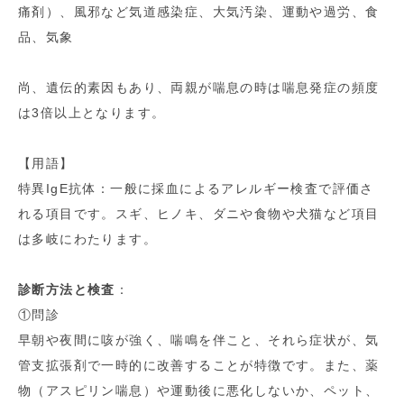
痛剤）、風邪など気道感染症、大気汚染、運動や過労、食
品、気象
尚、遺伝的素因もあり、両親が喘息の時は喘息発症の頻度
は3倍以上となります。
【用語】
特異IgE抗体：一般に採血によるアレルギー検査で評価さ
れる項目です。スギ、ヒノキ、ダニや食物や犬猫など項目
は多岐にわたります。
診断方法と検査
：
①問診
早朝や夜間に咳が強く、喘鳴を伴こと、それら症状が、気
管支拡張剤で一時的に改善することが特徴です。また、薬
物（アスピリン喘息）や運動後に悪化しないか、ペット、