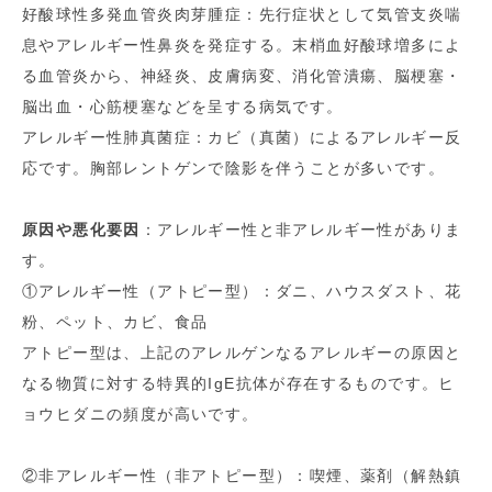
好酸球性多発血管炎肉芽腫症：先行症状として気管支炎喘
息やアレルギー性鼻炎を発症する。末梢血好酸球増多によ
る血管炎から、神経炎、皮膚病変、消化管潰瘍、脳梗塞・
脳出血・心筋梗塞などを呈する病気です。
アレルギー性肺真菌症：カビ（真菌）によるアレルギー反
応です。胸部レントゲンで陰影を伴うことが多いです。
原因や悪化要因
：アレルギー性と非アレルギー性がありま
す。
①アレルギー性（アトピー型）：ダニ、ハウスダスト、花
粉、ペット、カビ、食品
アトピー型は、上記のアレルゲンなるアレルギーの原因と
なる物質に対する特異的IgE抗体が存在するものです。ヒ
ョウヒダニの頻度が高いです。
②非アレルギー性（非アトピー型）：喫煙、薬剤（解熱鎮