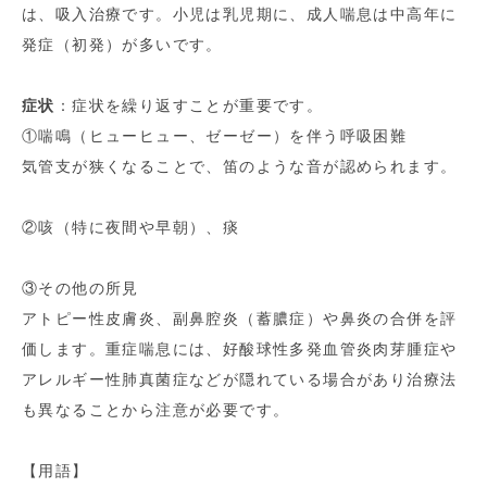
は、吸入治療です。小児は乳児期に、成人喘息は中高年に
発症（初発）が多いです。
症状
：症状を繰り返すことが重要です。
①喘鳴（ヒューヒュー、ゼーゼー）を伴う呼吸困難
気管支が狭くなることで、笛のような音が認められます。
②咳（特に夜間や早朝）、痰
③その他の所見
アトピー性皮膚炎、副鼻腔炎（蓄膿症）や鼻炎の合併を評
価します。重症喘息には、好酸球性多発血管炎肉芽腫症や
アレルギー性肺真菌症などが隠れている場合があり治療法
も異なることから注意が必要です。
【用語】