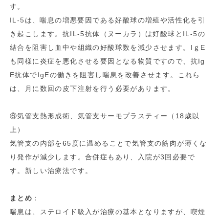
す。
IL-5は、喘息の増悪要因である好酸球の増殖や活性化を引
き起こします。抗IL-5抗体（ヌーカラ）は好酸球とIL-5の
結合を阻害し血中や組織の好酸球数を減少させます。IｇE
も同様に炎症を悪化させる要因となる物質ですので、抗Ig
E抗体でIgEの働きを阻害し喘息を改善させます。これら
は、月に数回の皮下注射を行う必要があります。
⑥気管支熱形成術、気管支サーモプラスティー（18歳以
上）
気管支の内部を65度に温めることで気管支の筋肉が薄くな
り発作が減少します。合併症もあり、入院が3回必要で
す。新しい治療法です。
まとめ
：
喘息は、ステロイド吸入が治療の基本となりますが、喫煙