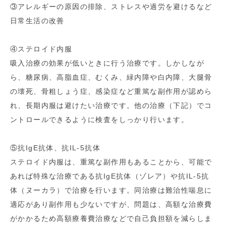
③アレルギーの原因の排除、ストレスや過労を避けるなど
日常生活の改善
④ステロイド内服
吸入治療の効果が低いときに行う治療です。しかしなが
ら、糖尿病、高脂血症、むくみ、緑内障や白内障、大腿骨
の壊死、骨粗しょう症、感染症など重篤な副作用が認めら
れ、長期内服は避けたい治療です。他の治療（下記）でコ
ントロールできるように検査をしっかり行います。
⑤抗IgE抗体、抗IL-5抗体
ステロイド内服は、重篤な副作用もあることから、可能で
あれば特殊な治療である抗IgE抗体（ゾレア）や抗IL-5抗
体（ヌーカラ）で治療を行います。同治療は難治性喘息に
適応があり副作用も少ないですが、問題は、高額な治療費
がかかるため高額療養費治療などで自己負担額を減らしま