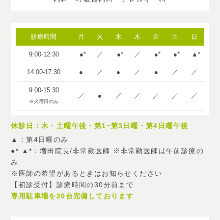
診療時間
月
火
水
木
金
土
日
9:00-12:30
●
／
●
／
●
●
▲
14:00-17:30
●
／
●
／
●
／
／
9:00-15:30
／
●
／
／
／
／
／
※火曜日のみ
休診日：木・土曜午後・第1~第3日曜・第4日曜午後
▲：第4日曜のみ
●
▲
：増田院長/非常勤医師 ※非常勤医師は午前診療の
み
※医師の希望があるときはお知らせください
【初診受付】診療時間の30分前まで
専用駐車場を20台完備しております